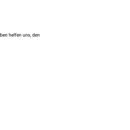
ein und bildet eine
e degeneriert - daraus
tsteht der Sinus
ben helfen uns, den