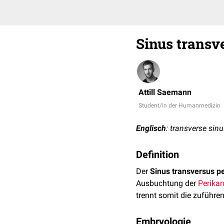
Sinus transve
Attill Saemann
Student/in der Humanmedizin
Englisch
: transverse sin
Definition
Der
Sinus transversus pe
Ausbuchtung der
Perika
trennt somit die zuführ
Embryologie