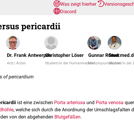
Was zeigt hierher
Versionsgesc
Discord
rsus pericardii
Dr. Frank Antwerpes
Christopher Löser
Gunnar Römer
Stud.med.d
Arzt | Ärztin
Student/in der Humanmedizin
Medizinjournalist/in
Student/in der
us of pericardium
ricardii
ist eine zwischen
Porta arteriosa
und
Porta venosa
quer
rdhöhle
, welche sich durch die Anordnung der Umschlagsfalten 
enden von den abgehenden
Blutgefäßen
.