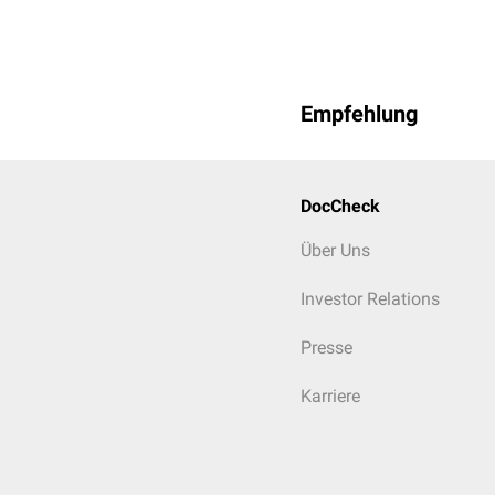
Empfehlung
DocCheck
Über Uns
Investor Relations
Presse
Karriere