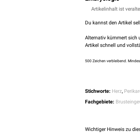
Der
Artikelinhalt ist veralt
Herzschlauch
stülpt
mesodermale Falte, das
Du kannst den Artikel se
folgt die Reduzierung b
transversus pericardii.
Alternativ kümmert sich
Artikel schnell und vollst
500
Zeichen verbleibend. Mindes
Stichworte:
Herz
,
Perikar
Fachgebiete:
Brusteinge
Wichtiger Hinweis zu die