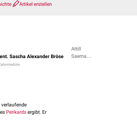
hichte
Artikel erstellen
Attill
Saemann,
ent. Sascha Alexander Bröse
Dr. Frank
 Zahnmedizin
Antwerpes
+ 3
 verlaufende
des
Perikards
ergibt. Er