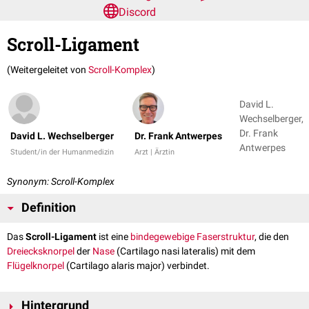
Discord
Scroll-Ligament
(Weitergeleitet von
Scroll-Komplex
)
David L.
Wechselberger,
Dr. Frank
David L. Wechselberger
Dr. Frank Antwerpes
Antwerpes
Student/in der Humanmedizin
Arzt | Ärztin
Synonym: Scroll-Komplex
Definition
Das
Scroll-Ligament
ist eine
bindegewebige
Faserstruktur
, die den
Dreiecksknorpel
der
Nase
(Cartilago nasi lateralis) mit dem
Flügelknorpel
(Cartilago alaris major) verbindet.
Hintergrund