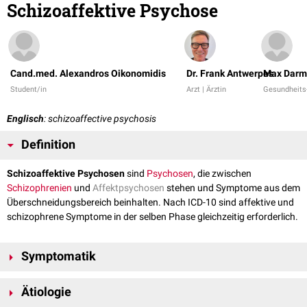
Schizoaffektive Psychose
Cand.med. Alexandros Oikonomidis
Dr. Frank Antwerpes
Max Darm
Student/in
Arzt | Ärztin
Gesundheits-
Englisch
: schizoaffective psychosis
Definition
Schizoaffektive Psychosen
sind
Psychosen
, die zwischen
Schizophrenien
und
Affektpsychosen
stehen und Symptome aus dem
Überschneidungsbereich beinhalten. Nach ICD-10 sind affektive und
schizophrene Symptome in der selben Phase gleichzeitig erforderlich.
Symptomatik
Die Symptomatik ist zusammengesetzt aus:
Ätiologie
melancholisch-depressiven (Schlafstörungen, Schuldgefühle,