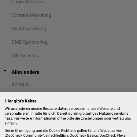
Login Services
Content Marketing
Marktforschung
CME-Sponsoring
Alle Services
Alles andere
Kontakt
AGB
Hier gibt's Kekse
Wir analysieren unsere Besucherdaten, verbessern unsere Website und
Datenschutz
personalisieren Inhalte für dich. Damit du ein großartiges Nutzungserlebnis
hast. Für weitere Informationen öffne bitte die Einstellungen oder vertrau uns
einfach.
Cookies
Deine Einwilligung und die Cookie Richtlinie gelten für alle Websites von
„DocCheck Community“, einschließlich: DocCheck Basics, DocCheck Flexa,