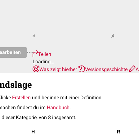
A
A
earbeiten
Teilen
Loading...
Was zeigt hierher
Versionsgeschichte
A
indslage
Klicke
Erstellen
und beginne mit einer Definition.
machen findest du im
Handbuch
.
 dieser Kategorie, von 8 insgesamt.
H
R