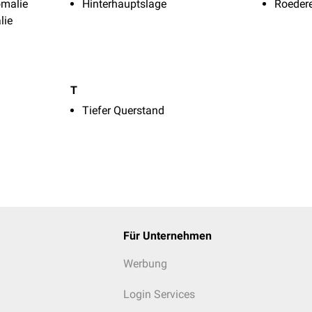
omalie
Hinterhauptslage
Roeder
lie
T
Tiefer Querstand
Für Unternehmen
Werbung
Login Services