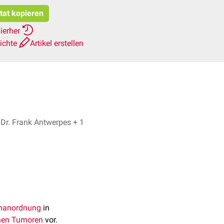
itat kopieren
ierher
ichte
Artikel erstellen
Lukas Ignucz, Dr. Frank Antwerpes + 1
nanordnung
in
nen
Tumoren
vor.