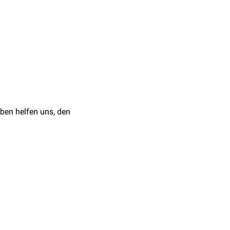
en
Euchromatin
im
Schilddrüsenkarzinom
,
ben helfen uns, den