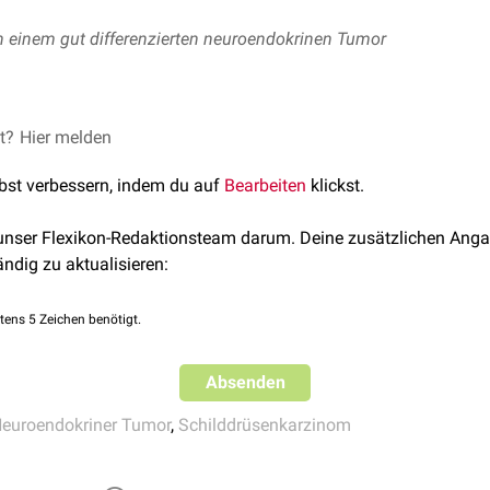
in einem gut differenzierten neuroendokrinen Tumor
tin entsteht durch
et?
Hier melden
granuläre
Inseln von
Heterochromatin
zwisch
atinmuster kommt bei endokrinen Tumoren wie dem
medullären 
lbst verbessern, indem du auf
Bearbeiten
klickst.
en
oder dem
Phäochromozytom
vor.
 unser Flexikon-Redaktionsteam darum. Deine zusätzlichen Anga
ändig zu aktualisieren:
tens 5 Zeichen benötigt.
Absenden
euroendokriner Tumor
,
Schilddrüsenkarzinom