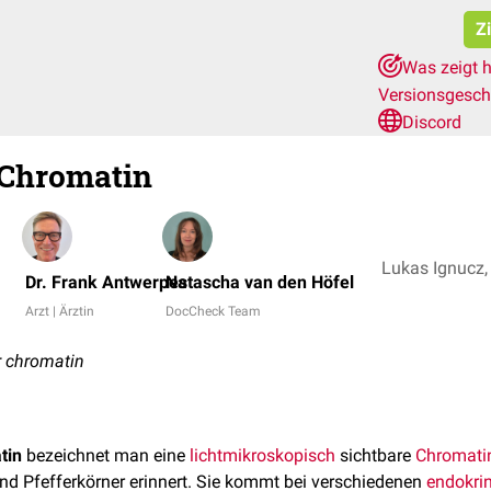
Z
Was zeigt h
Versionsgesch
Discord
-Chromatin
Dr. Frank Antwerpes
Natascha van den Höfel
Arzt | Ärztin
DocCheck Team
r chromatin
tin
bezeichnet man eine
lichtmikroskopisch
sichtbare
Chromati
 und Pfefferkörner erinnert. Sie kommt bei verschiedenen
endokri