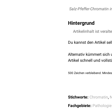
Salz-Pfeffer-Chromatin 
Hintergrund
Das Salz-Pfeffer-Chroma
Artikelinhalt ist veralt
Zellkern. Dieses Chrom
Du kannst den Artikel se
neuroendokrinen Tumor
Alternativ kümmert sich
Artikel schnell und vollst
500
Zeichen verbleibend. Mindes
Stichworte:
Chromatin
,
N
Fachgebiete:
Pathologie