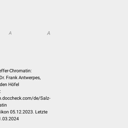
A
A
feffer-Chromatin:
Dr. Frank Antwerpes,
den Höfel
:
on.doccheck.com/de/Salz-
atin
ikon 05.12.2023. Letzte
1.03.2024