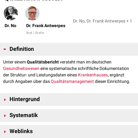
Dr. No, Dr. Frank Antwerpes + 1
Dr. No
Dr. Frank Antwerpes
Arzt | Ärztin
Definition
Unter einem
Qualitätsbericht
versteht man im deutschen
Gesundheitswesen
eine systematische schriftliche Dokumentation
der Struktur- und Leistungsdaten eines
Krankenhauses
, ergänzt
durch Angaben über das
Qualitätsmanagement
dieser Einrichtung.
Hintergrund
Krankenhäuser sind gesetzlich verpflichtet, im Abstand von zwei Jahren,
Systematik
erstmals im Jahr 2005 für das Jahr 2004, einen so genannten
"strukturierten Qualitätsbericht" zu erstellen und zu veröffentlichen.
Der strukturierte Qualitätsbericht gliedert sich in einen Basis- und einen
In einer Vereinbarung zwischen den
Weblinks
Spitzenverbänden der
Systemteil. Der Basisteil gibt einen systematischen Überblick über die
Krankenkassen
, dem
Verband der privaten Krankenversicherung e.V.