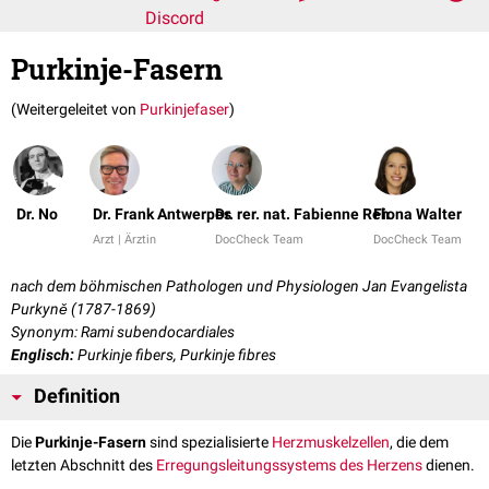
Discord
Purkinje-Fasern
(Weitergeleitet von
Purkinjefaser
)
Dr. No
Dr. Frank Antwerpes
Dr. rer. nat. Fabienne Reh
Fiona Walter
Arzt | Ärztin
DocCheck Team
DocCheck Team
nach dem böhmischen Pathologen und Physiologen Jan Evangelista
Purkyně (1787-1869)
Synonym: Rami subendocardiales
Englisch:
Purkinje fibers, Purkinje fibres
Definition
Die
Purkinje-Fasern
sind spezialisierte
Herzmuskelzellen
, die dem
letzten Abschnitt des
Erregungsleitungssystems des Herzens
dienen.