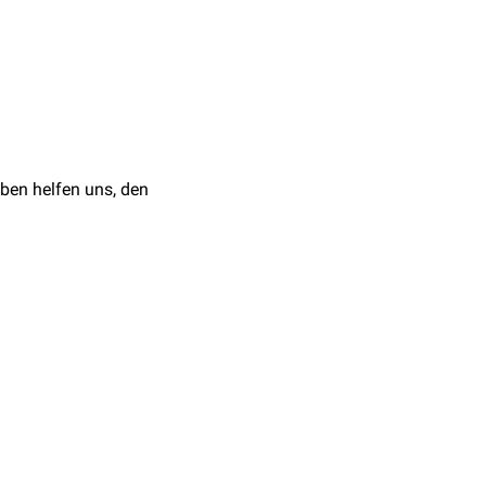
ch
. Sie ist mit
Wasser
,
erwendet. Es dient unter
tteln
.
ben helfen uns, den