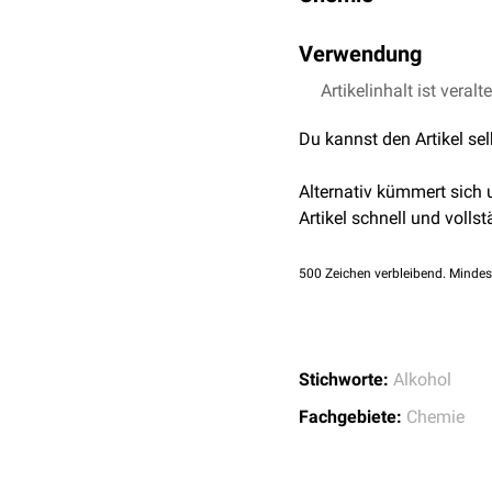
Propanol ist eine farblos
Verwendung
Ethanol
und
Ether
mischb
Propanol wird als
Artikelinhalt ist veralt
Lösung
anderen als Ausgangsmat
Du kannst den Artikel se
Alternativ kümmert sich
Artikel schnell und vollst
500
Zeichen verbleibend. Mindes
Stichworte:
Alkohol
Fachgebiete:
Chemie