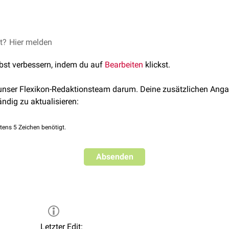
e,
hygroskopische
, brennbare Flüssigkeit von angenehmen
Geru
-1
ar. Seine molare Masse beträgt 60,10 g·mol
.
et?
smittel
Hier melden
, zu Herstellung von
Estern
und als
Desinfektionsmittel
v
erial zur Herstellung von
Insektiziden
,
Herbiziden
und
Arzneimi
lbst verbessern, indem du auf
Bearbeiten
klickst.
 unser Flexikon-Redaktionsteam darum. Deine zusätzlichen Anga
ändig zu aktualisieren:
tens 5 Zeichen benötigt.
Absenden
Letzter Edit: