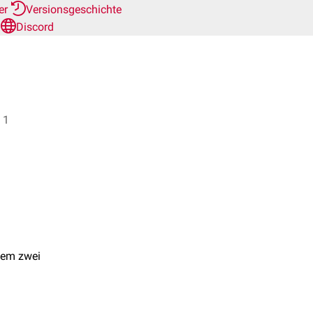
her
Versionsgeschichte
n
Discord
 Dr. Frank Antwerpes + 1
dem zwei