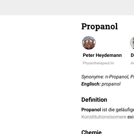
Propanol
Peter Heydemann
D
Physiotherapeut/in
Ar
Synonyme: n-Propanol, Pr
Englisch:
propanol
Definition
Propanol
ist die geläufi
Konstitutionsisomere
exi
Chemie