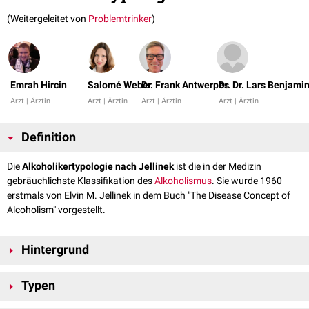
(Weitergeleitet von
Problemtrinker
)
Emrah Hircin
Salomé Weber
Dr. Frank Antwerpes
Dr. Dr. Lars Benjamin
Arzt | Ärztin
Arzt | Ärztin
Arzt | Ärztin
Arzt | Ärztin
Definition
Die
Alkoholikertypologie nach Jellinek
ist die in der Medizin
gebräuchlichste Klassifikation des
Alkoholismus
. Sie wurde 1960
erstmals von Elvin M. Jellinek in dem Buch "The Disease Concept of
Alcoholism" vorgestellt.
Hintergrund
Die Alkoholikertypologie nach Jellinek beruht hauptsächlich auf
Typen
klinischen
Beobachtungen. In der Nach-Jellinek-Ära hat man sich
bemüht, mit empirischen Methoden multidimensionale Typologien zu
Jellinek unterscheidet 5 verschiedene Typen von "Alkoholikern". Die Typen