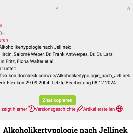
A
A
en
...
eren
 Alkoholikertypologie nach Jellinek:
ircin, Salomé Weber, Dr. Frank Antwerpes, Dr. Dr. Lars
n Fritz, Fiona Walter et al.
r unter:
/flexikon.doccheck.com/de/Alkoholikertypologie_nach_Jellinek
ck Flexikon 29.09.2004. Letzte Bearbeitung 08.12.2024
Zitat kopieren
zeigt hierher
Versionsgeschichte
Artikel erstellen
d
Alkoholikertypologie nach Jellinek