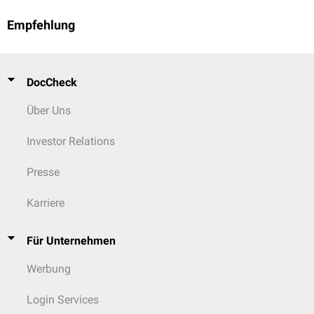
Empfehlung
DocCheck
Über Uns
Investor Relations
Presse
Karriere
Für Unternehmen
Werbung
Login Services