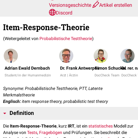
Versionsgeschichte
Artikel erstellen
Discord
Item-Response-Theorie
(Weitergeleitet von
Probabilistische Testtheorie
)
Adrian Ewald Dernbach
Dr. Frank Antwerpes
Simon Schuckel
Dr. rer.
Student/in der Humanmedizin
Arzt | Ärztin
DocCheck Team
DocCheck
Synonyme: Probabilistische Testtheorie, PTT, Latente
Merkmalstheorie
Englisch:
item response theory, probabilistic test theory
Definition
Die
Item-Response-Theorie
, kurz
IRT
, ist ein
statistisches
Modell zur
Analyse von
Tests
,
Fragebögen
und Prüfungen. Sie beschreibt die