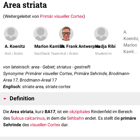
Area striata
(Weitergeleitet von
Primär visueller Cortex
)
A.
Koenitz,
Marlon
A. Koenitz
Marlon Kamlah
Dr. Frank Antwerpes
Nadja Ribi
Kamlah
Arzt | Ärztin
DocCheck Team
Arzt | Ärztin
Student/in
+ 9
von lateinisch: area - Gebiet; striatus - gestreift
Synonyme: Primärer visueller Cortex, Primäre Sehrinde, Brodmann-
Area 17, Brodmann-Areal 17
Englisch:
striate area, striate cortex
Definition
Die
Area striata
, kurz
BA17
, ist ein
okzipitales
Rindenfeld im Bereich
des
Sulcus calcarinus
, in dem die
Sehbahn
endet. Es stellt die
primäre
Sehrinde
des
visuellen Cortex
dar.