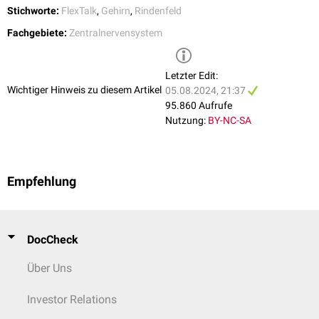
Stichworte:
IVa
FlexTalk
,
Gehirn
,
Rindenfeld
IVb:
Gennari-Streifen
(oder Vicq-d'Azyr-Streifen)
Fachgebiete:
Zentralnervensystem
IVc (IVc-α und IVc-β)
V:
Lamina pyramidalis interna
(Innere Pyramidenzellschicht)
VI:
Lamina multiformis
(Multiforme Schicht)
Letzter Edit:
Wichtiger Hinweis zu diesem Artikel
Die Unterteilung der Lamina granularis interna entsteht durch ein
05.08.2024, 21:37
Geflecht aufsteigender, myelinisierter Axonkollateralen von
95.860 Aufrufe
Sternzellen
.
Nutzung:
BY-NC-SA
Empfehlung
DocCheck
Über Uns
Investor Relations