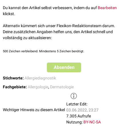
Kontakt mit
Immunzellen
kommt. Die Hautreaktion (
Rötung
,
Quaddel
)
Du kannst den Artikel selbst verbessern, indem du auf
Bearbeiten
wird nach 15 bis 20 Minuten angelesen.
klickst.
Alternativ kümmert sich unser Flexikon-Redaktionsteam darum.
Deine zusätzlichen Angaben helfen uns, den Artikel schnell und
vollständig zu aktualisieren:
500
Zeichen verbleibend. Mindestens 5 Zeichen benötigt.
Absenden
Stichworte:
Allergiediagnostik
Fachgebiete:
Allergologie
,
Dermatologie
Letzter Edit:
Wichtiger Hinweis zu diesem Artikel
03.06.2022, 23:27
7.305 Aufrufe
Nutzung:
BY-NC-SA