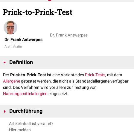
Prick-to-Prick-Test
Dr. Frank Antwerpes
Dr. Frank Antwerpes
Arzt | Ärztin
Definition
Der
Prick-to-Prick-Test
ist eine Variante des
Prick-Tests
, mit dem
Allergene
getestet werden, die nicht als Standardallergene verfügbar
sind. Das Verfahren wird vor allem zur Testung von
Nahrungsmittelallergien
eingesetzt.
Durchführung
Beim Prick-to-Prick-Test wird zunächst mit einer
Lanzette
in das zu
Artikelinhalt ist veraltet?
testende Nahrungsmittel (Erdbeere, Apfel) gestochen, danach in die
Hier melden
Haut. Dabei entsteht eine kleine Hautläsion, durch die das Allergen in