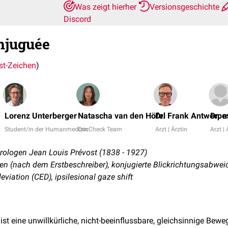
Was zeigt hierher
Versionsgeschichte
Discord
njuguée
st-Zeichen
)
Lorenz Unterberger
Natascha van den Höfel
Dr. Frank Antwerpe
Dr. 
Student/in der Humanmedizin
DocCheck Team
Arzt | Ärztin
Arzt | 
ologen Jean Louis Prévost (1838 - 1927)
en (nach dem Erstbeschreiber), konjugierte Blickrichtungsabwe
eviation (CED), ipsilesional gaze shift
ist eine unwillkürliche, nicht-beeinflussbare, gleichsinnige Bew