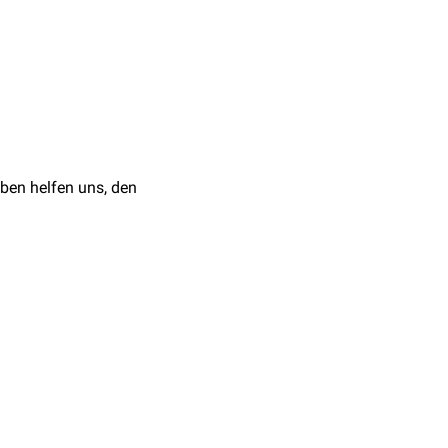
n eine Richtung ohne
ftreten.
, häufig als Folge eines
 "
Herdblick
". Er kann
ben helfen uns, den
urzzeitig überwunden
och zur Gegenseite der