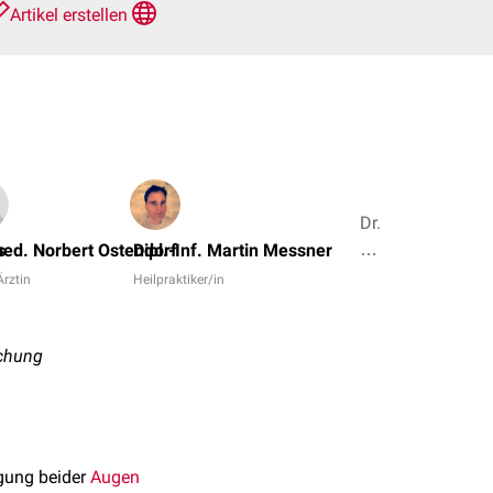
Artikel erstellen
Dr.
med.
s
med. Norbert Ostendorf
Dipl.-Inf. Martin Messner
Yahia
Ärztin
Heilpraktiker/in
Mokli,
Lorenz
Unterberger
ichung
+
5
egung beider
Augen