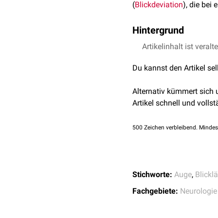
(
Blickdeviation
), die bei 
Hintergrund
Bei der Déviation conju
Artikelinhalt ist veralt
Schielen
. Begleitend kan
Du kannst den Artikel se
Ursache ist eine temporä
Schlaganfalls
. Da der Bl
Alternativ kümmert sich
durch eine schnelle pas
Artikel schnell und vollst
werden. Auch
pontine
Läs
Läsion gerichtet ist.
500
Zeichen verbleibend. Mindes
Stichworte:
Auge
,
Blick
Fachgebiete:
Neurologie