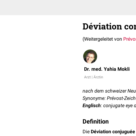
Déviation co
(Weitergeleitet von
Prévo
Dr. med. Yahia Mokli
Arzt | Ärztin
nach dem schweizer Neur
Synonyme: Prévost-Zeich
Englisch
: conjugate eye d
Definition
Die
Déviation conjuguée