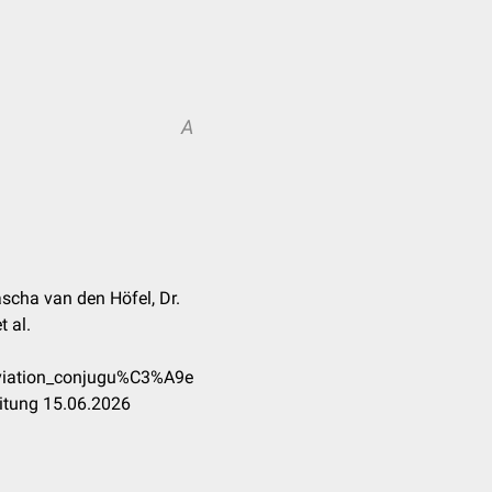
A
ascha van den Höfel, Dr.
 al.
viation_conjugu%C3%A9e
itung 15.06.2026