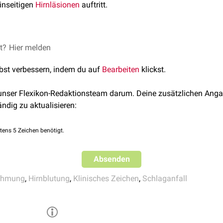
einseitigen
Hirn
läsionen
auftritt.
guée kommt es zu einer gleichsinnigen Bewegung beider Augen i
et?
Hier melden
n eine unwillkürliche Drehung des Kopfes in dieselbe Richtung au
lbst verbessern, indem du auf
Bearbeiten
klickst.
re oder dauerhafte Funktionsstörung des blickmotorischen Feldes
ick zur Seite der Läsion gerichtet ist, spricht man auch von einem
 unser Flexikon-Redaktionsteam darum. Deine zusätzlichen Anga
sive Kopfbewegung, die einen
vestibulookulären Reflex
auslöst, k
ändig zu aktualisieren:
ionen können eine Déviation conjuguée auslösen, die dann jed
tens 5 Zeichen benötigt.
Absenden
lähmung
,
Hirnblutung
,
Klinisches Zeichen
,
Schlaganfall