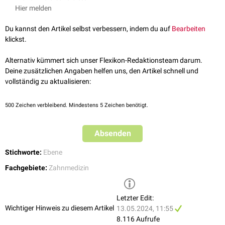
lassen sich Vorhersagen über mögliche
Angle-Klassen
des bleibenden
Hier melden
Abhängig davon, wie diese Ebene konfiguriert ist (mit Stufe oder
Gebisses machen und darauf basierend
kieferorthopädische
stufenlos), brechen die Sechsjahrmolaren im singulären
Antagonismus
Maßnahmen einleiten.
Du kannst den Artikel selbst verbessern, indem du auf
Bearbeiten
oder alternierend verzahnt durch.
klickst.
Alternativ kümmert sich unser Flexikon-Redaktionsteam darum.
Deine zusätzlichen Angaben helfen uns, den Artikel schnell und
vollständig zu aktualisieren:
500
Zeichen verbleibend. Mindestens 5 Zeichen benötigt.
Absenden
Stichworte:
Ebene
Fachgebiete:
Zahnmedizin
Letzter Edit:
Wichtiger Hinweis zu diesem Artikel
13.05.2024, 11:55
8.116 Aufrufe