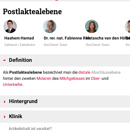
Postlaktealebene
Hashem Hamad
Dr. rer. nat. Fabienne Reh
Natascha van den Höfel
Se
Zahnarzt | Zahnärztin
DocCheck Team
DocCheck Team
St
Definition
Als
Postlaktealebene
bezeichnet man die
distale
Abschlussebene
hinter den zweiten
Molaren
des
Milchgebisses
im
Ober
- und
Unterkiefer
.
Hintergrund
Die Postlaktealebene wird benutzt, um die Position des
Durchbruchs
der
Klinik
ersten bleibenden Molaren (
Sechsjahrmolaren
) abzuschätzen. Dadurch
lässt sich die
sagittale
Relation zwischen Ober- und Unterkiefer und
Nach dem Abschätzen des Durchbruchs der bleibenden
Seitenzähne
Artikelinhalt ist veraltet?
somit die
Okklusion
der
Seitenzähne
im bleibenden
Gebiss
vorhersagen.