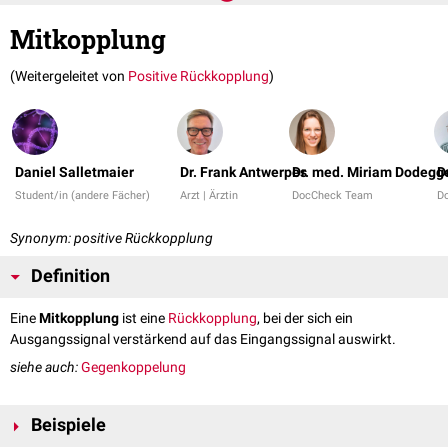
Mitkopplung
(Weitergeleitet von
Positive Rückkopplung
)
Daniel Salletmaier
Dr. Frank Antwerpes
Dr. med. Miriam Dodegg
D
Student/in (andere Fächer)
Arzt | Ärztin
DocCheck Team
D
Synonym: positive Rückkopplung
Definition
Eine
Mitkopplung
ist eine
Rückkopplung
, bei der sich ein
Ausgangssignal verstärkend auf das Eingangssignal auswirkt.
siehe auch:
Gegenkoppelung
Beispiele