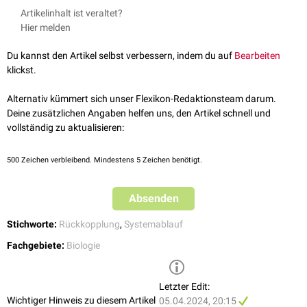
Während der späten
Follikelphase
des
Menstruationszyklus
modulieren
Artikelinhalt ist veraltet?
Östrogene
FSH-Rezeptoren
, sodass durch eine Mitkopplung die
Hier melden
Freisetzung der Östrogene verstärkt wird.
Bei dem
Ferguson-Reflex
handelt es sich ebenfalls um eine positive
Du kannst den Artikel selbst verbessern, indem du auf
Bearbeiten
Rückkopplung, da die Kontraktion der
Uterusmuskulatur
gegen den
klickst.
Fötus
die
Dehnungsrezeptoren
weiter anregt und damit mehr
Oxytocin
freisetzt.
Alternativ kümmert sich unser Flexikon-Redaktionsteam darum.
Deine zusätzlichen Angaben helfen uns, den Artikel schnell und
Ein weiteres Beispiel ist ein
Circulus vitiosus
, der in verschiedenen
vollständig zu aktualisieren:
Kontexten vorkommen kann.
500
Zeichen verbleibend. Mindestens 5 Zeichen benötigt.
Absenden
Stichworte:
Rückkopplung
,
Systemablauf
Fachgebiete:
Biologie
Letzter Edit:
Wichtiger Hinweis zu diesem Artikel
05.04.2024, 20:15