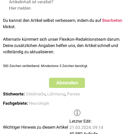
Artikelinhalt ist veraltet?
Armplexusläsion
: Betroffen ist der
Plexus brachialis
. Die Schädigung
Hier melden
ist meist
traumatisch
bedingt. Des Weiteren kann sie auch
iatrogen
durch
Punktionen
ausgelöst werden.
Du kannst den Artikel selbst verbessern, indem du auf
Bearbeiten
obere Armplexusläsion
klickst.
untere Armplexusläsion
komplette Plexusläsion
Alternativ kümmert sich unser Flexikon-Redaktionsteam darum.
Beinplexusläsion
: Betroffen ist der
Plexus lumbalis
. Die Schädigung
Deine zusätzlichen Angaben helfen uns, den Artikel schnell und
ist meist
tumorbedingt
.
vollständig zu aktualisieren:
500
Zeichen verbleibend. Mindestens 5 Zeichen benötigt.
Absenden
Stichworte:
Gliedmaße
,
Lähmung
,
Parese
Fachgebiete:
Neurologie
Letzter Edit:
Wichtiger Hinweis zu diesem Artikel
21.03.2024, 09:14
40.980 Aufrufe