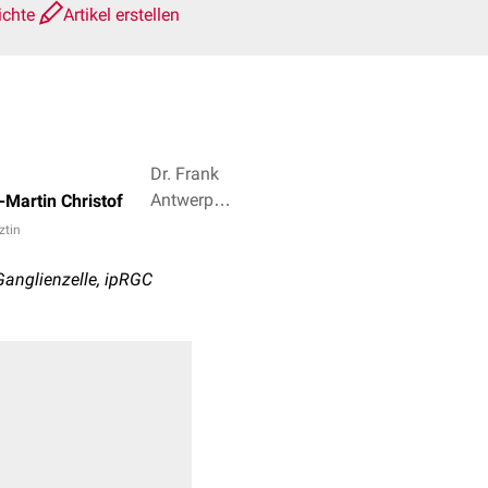
ichte
Artikel erstellen
Dr. Frank
Antwerpes,
-Martin Christof
Felix
ztin
Kramer + 4
 Ganglienzelle, ipRGC