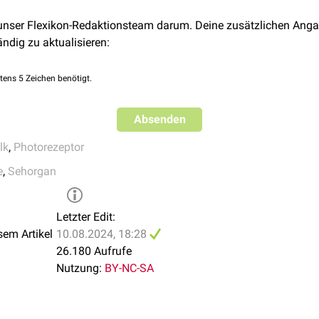
ninfreisetzung: Photosensitive Ganglienzellen beeinflussen die
 unser Flexikon-Redaktionsteam darum. Deine zusätzlichen Anga
hyse
.
ändig zu aktualisieren:
tens 5 Zeichen benötigt.
Absenden
lk
,
Photorezeptor
e
,
Sehorgan
Letzter Edit:
sem Artikel
10.08.2024, 18:28
26.180 Aufrufe
Nutzung:
BY-NC-SA