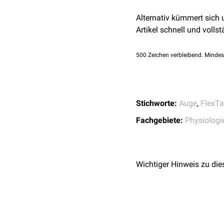
Steuerung der Melato
Alternativ kümmert sich
Melatonin
in der
Epip
Artikel schnell und vollst
500
Zeichen verbleibend. Mindes
Stichworte:
Auge
,
FlexTa
Fachgebiete:
Physiologi
Wichtiger Hinweis zu die