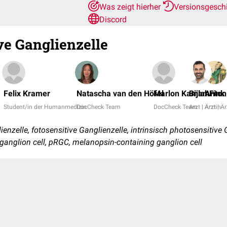
Was zeigt hierher
Versionsgesch
Discord
ve Ganglienzelle
Felix Kramer
Natascha van den Höfel
Marlon Kamlah
Bijan Fink
Anton
Student/in der Humanmedizin
DocCheck Team
DocCheck Team
Arzt | Ärztin
Arzt | Är
enzelle, fotosensitive Ganglienzelle, intrinsisch photosensitive
 ganglion cell, pRGC, melanopsin-containing ganglion cell