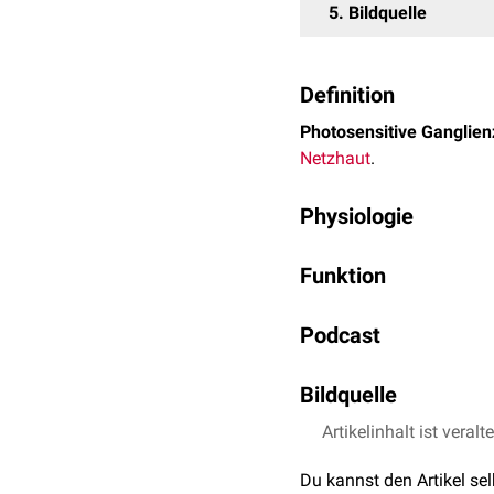
5
Bildquelle
Definition
Photosensitive Ganglien
Netzhaut
.
Physiologie
Photosensitive Ganglienz
Funktion
den anderen Ganglienzelle
suprachiasmaticus
. Sie
Photosensitive Ganglienze
Licht mit einer Wellenlä
Podcast
werden drei wesentliche
blau-grünlichen Bereich 
Steuerung der
zirkad
Bildquelle
retinohypothalamicu
Steuerungszentren de
Artikelinhalt ist veralt
Bildquelle Podcast: 
Steuerung der
Pupill
Du kannst den Artikel se
pretectalis
des
Zwisc