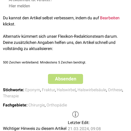
Kopfes
und des
Halses
stark eingeschränkt werden. Der Schaumstoff
Halskrawatten, in der
konservativen
Therapie nach einer
Fraktur
im
Hier melden
hat den Vorteil, dass er leicht abwaschbar und durchlässig für
Bereich der Halswirbelsäule eingesetzt. Ein Beispiel wäre hier die
Röntgenstrahlung
ist. Es gibt auch Modelle, die eine sogenannte
Densfraktur
.
Du kannst den Artikel selbst verbessern, indem du auf
Bearbeiten
Tracheaöffnung
haben, welche zum einen das Ertasten des
Karotispuls
klickst.
sowie eine eventuell notwendige
Tracheotomie
ermöglicht.
Alternativ kümmert sich unser Flexikon-Redaktionsteam darum.
Deine zusätzlichen Angaben helfen uns, den Artikel schnell und
vollständig zu aktualisieren:
500
Zeichen verbleibend. Mindestens 5 Zeichen benötigt.
Absenden
Stichworte:
Eponym
,
Fraktur
,
Halswirbel
,
Halswirbelsäule
,
Orthese
,
Therapie
Fachgebiete:
Chirurgie
,
Orthopädie
Letzter Edit:
Wichtiger Hinweis zu diesem Artikel
21.03.2024, 09:08