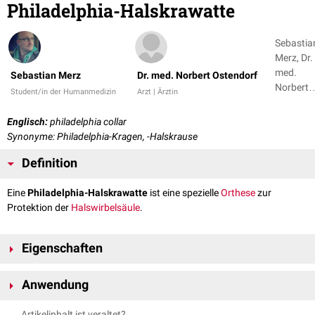
Philadelphia-Halskrawatte
Sebastia
Merz, Dr.
med.
Sebastian Merz
Dr. med. Norbert Ostendorf
Norbert
Student/in der Humanmedizin
Arzt | Ärztin
Ostendor
Englisch:
philadelphia collar
Synonyme: Philadelphia-Kragen, -Halskrause
Definition
Eine
Philadelphia-Halskrawatte
ist eine spezielle
Orthese
zur
Protektion der
Halswirbelsäule
.
Eigenschaften
Diese Art von Orthese besteht aus zwei Teilen, die meistens durch einen
Anwendung
Klettverschluss miteinander verbunden werden. Die Halskrause wird aus
einem sehr festen Schaumstoff hergestellt, wodurch die
Mobilität
des
Die Philadelphia-Halskrawatte wird, wie fast alle Arten von
Artikelinhalt ist veraltet?