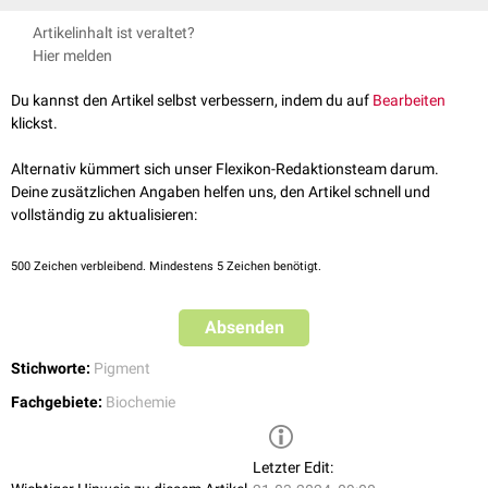
(
agonistische
Wirkung). Das
Agouti-Signaling-Protein
(ASIP) wirkt
Nasti TH, Timares L:
MC1R, eumelanin and pheomelanin: their role in
Artikelinhalt ist veraltet?
antagonistisch
zu MSH. Es blockiert die Eumelaninproduktion und
determining the susceptibility to skin cancer.
Photochem
Hier melden
fördert die Phäomelaninproduktion.
Photobiol. 2015 Jan-Feb;91(1):188-200. doi: 10.1111/php.12335.
Epub 2014 Nov 7.
Du kannst den Artikel selbst verbessern, indem du auf
Bearbeiten
klickst.
Alternativ kümmert sich unser Flexikon-Redaktionsteam darum.
Deine zusätzlichen Angaben helfen uns, den Artikel schnell und
vollständig zu aktualisieren:
500
Zeichen verbleibend. Mindestens 5 Zeichen benötigt.
Absenden
Stichworte:
Pigment
Fachgebiete:
Biochemie
Letzter Edit: