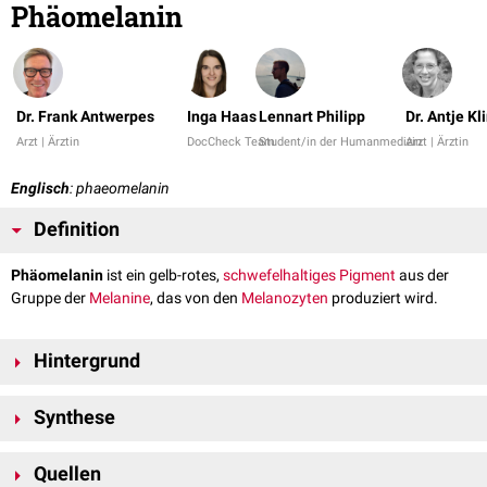
Phäomelanin
Dr. Frank Antwerpes
Inga Haas
Lennart Philipp
Dr. Antje Kl
Arzt | Ärztin
DocCheck Team
Student/in der Humanmedizin
Arzt | Ärztin
Englisch
: phaeomelanin
Definition
Phäomelanin
ist ein gelb-rotes,
schwefelhaltiges
Pigment
aus der
Gruppe der
Melanine
, das von den
Melanozyten
produziert wird.
Hintergrund
Phäomelanin bestimmt zusammen mit dem
Eumelanin
die
Haut
- und
Synthese
Haarfarbe
des Menschen. Phäomelanin dominiert in rotem, hellblondem
oder blondem Haar. Eumelanin überwiegt bei Menschen mit braunem
Bindet das
Melanozyten-stimulierende Hormon
(MSH) an den
oder schwarzem
Haar
.
Quellen
Melanocortin-1-Rezeptor
(MSH-R), wird Eumelanin gebildet