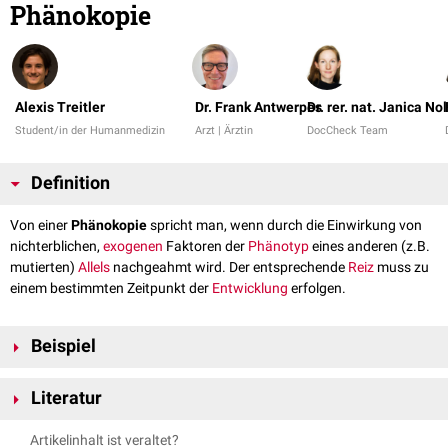
Phänokopie
Alexis Treitler
Dr. Frank Antwerpes
Dr. rer. nat. Janica No
Student/in der Humanmedizin
Arzt | Ärztin
DocCheck Team
Definition
Von einer
Phänokopie
spricht man, wenn durch die Einwirkung von
nichterblichen,
exogenen
Faktoren der
Phänotyp
eines anderen (z.B.
mutierten)
Allels
nachgeahmt wird. Der entsprechende
Reiz
muss zu
einem bestimmten Zeitpunkt der
Entwicklung
erfolgen.
Beispiel
Ein bekanntes Beispiel für eine Phänokopie ist das Medikament
Literatur
Thalidomid
(Contergan), das bei Einnahme durch schwangere Frauen zu
zahlreichen schweren Schädigungen (u.a.
Dysmelien
) am Ungeborenen
Douglas Futuyma: Evolutionsbiologie, Birkhäuser, 2. Auflage
Artikelinhalt ist veraltet?
führt. Ähnliche Missbildungen treten auch beim
Okihiro-
und
Holt-Oram-