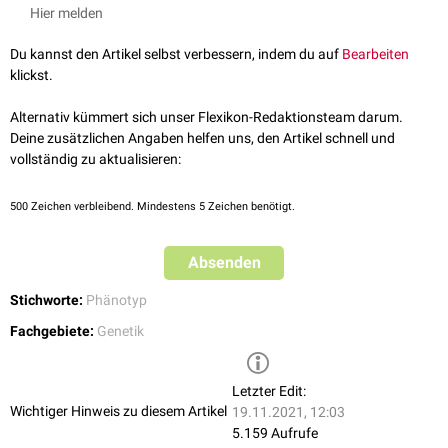
Springer Kompaktlexikon der Biologie - Phänokopie
, abgerufen am
Hier melden
Syndrom
auf, die durch
Mutationen
im
SALL4
- bzw.
TBX5
-
Gen
14.11.2021
verursacht werden. Thalidomid beeinträchtigt die Funktion von SALL4
gesundheit.de - Phänokopie
, abgerufen am 16.11.2021
Du kannst den Artikel selbst verbessern, indem du auf
Bearbeiten
und TBX5 und ahmt dadurch den Phänotyp der Mutation nach.
klickst.
Alternativ kümmert sich unser Flexikon-Redaktionsteam darum.
Deine zusätzlichen Angaben helfen uns, den Artikel schnell und
vollständig zu aktualisieren:
500
Zeichen verbleibend. Mindestens 5 Zeichen benötigt.
Absenden
Stichworte:
Phänotyp
Fachgebiete:
Genetik
Letzter Edit:
Wichtiger Hinweis zu diesem Artikel
19.11.2021, 12:03
5.159 Aufrufe