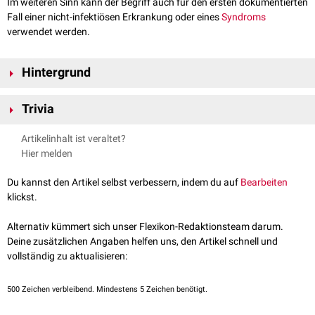
Im weiteren Sinn kann der Begriff auch für den ersten dokumentierten
Fall einer nicht-infektiösen Erkrankung oder eines
Syndroms
verwendet werden.
Hintergrund
Der Indexpatient ist ein wichtiger Baustein für die Rekonstruktion der
Trivia
Infektionswege
. Seine Lebensumstände und Verhaltensweisen können
z.B. die Übertragungswege von
Erregern
aufklären, die durch einen
Die Thematik fand auch Eingang in zahlreiche kinematographische
Artikelinhalt ist veraltet?
Speziesübergang
(Interspeziesübertragung, Wirtssprung) Menschen
Inszenierungen, darunter beispielsweise in der Kurzserie
Nulevoi patsient
Hier melden
infiziert haben. Dadurch wird die Identifizierung der
Reservoirwirte
(rus. Нулевой пациент) aus dem Jahre 2022, die den
HIV
-Ausbruch von
möglich.
1988 im
Kinderkrankenhaus
der Stadt Elista (ehemalige UdSSR) nach
Du kannst den Artikel selbst verbessern, indem du auf
Bearbeiten
realen Begebenheiten thematisiert.
klickst.
siehe auch
:
SI-Modell
,
SIR-Modell
Alternativ kümmert sich unser Flexikon-Redaktionsteam darum.
Deine zusätzlichen Angaben helfen uns, den Artikel schnell und
vollständig zu aktualisieren:
500
Zeichen verbleibend. Mindestens 5 Zeichen benötigt.