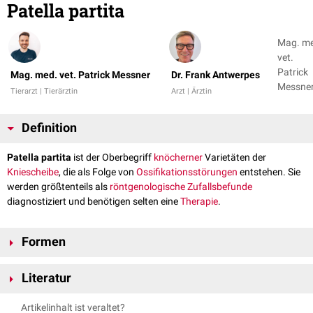
Patella partita
Mag. m
vet.
Patrick
Mag. med. vet. Patrick Messner
Dr. Frank Antwerpes
Messner
Tierarzt | Tierärztin
Arzt | Ärztin
Dr. Fran
Antwer
Definition
Patella partita
ist der Oberbegriff
knöcherner
Varietäten der
Kniescheibe
, die als Folge von
Ossifikationsstörungen
entstehen. Sie
werden größtenteils als
röntgenologische
Zufallsbefunde
diagnostiziert und benötigen selten eine
Therapie
.
Formen
Patella bipartita
Literatur
Patella multipartita
"Taschenatlas Anatomie 1, Bewegungsapparat" - Werner Platzer,
Artikelinhalt ist veraltet?