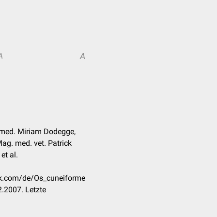
A
A
. med. Miriam Dodegge,
Mag. med. vet. Patrick
et al.
eck.com/de/Os_cuneiforme
.2007. Letzte