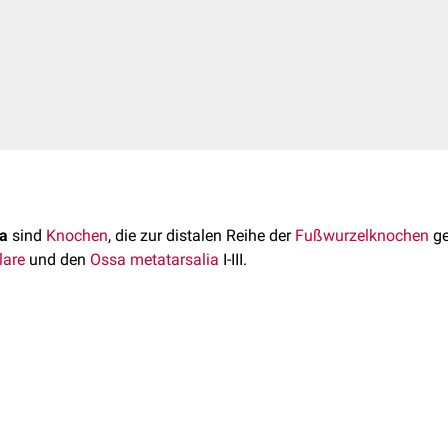
ia
sind
Knochen
, die zur distalen Reihe der
Fußwurzelknochen
ge
lare
und den
Ossa metatarsalia
I-III.