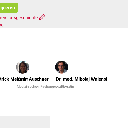
kopieren
Versionsgeschichte
rd
Dr.
Frank
trick Messner
Karin Auschner
Dr. med. Mikolaj Walensi
Antwer
Medizinische/r Fachangestellte/r
Arzt | Ärztin
Dr.
med.
Miria
Dodeg
+
7