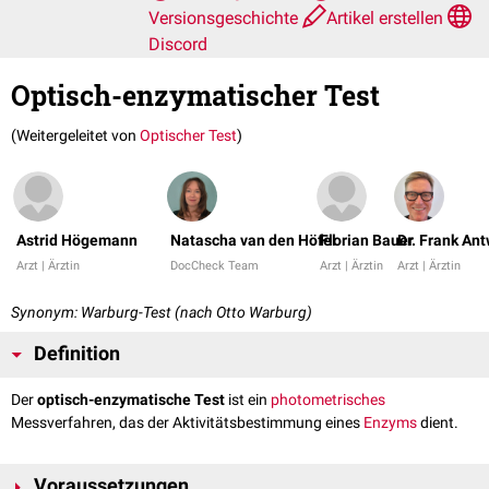
Versionsgeschichte
Artikel erstellen
Discord
Optisch-enzymatischer Test
(Weitergeleitet von
Optischer Test
)
Astrid Högemann
Natascha van den Höfel
Florian Bauer
Dr. Frank An
Arzt | Ärztin
DocCheck Team
Arzt | Ärztin
Arzt | Ärztin
Synonym: Warburg-Test (nach Otto Warburg)
Definition
Der
optisch-enzymatische Test
ist ein
photometrisches
Messverfahren, das der Aktivitätsbestimmung eines
Enzyms
dient.
Voraussetzungen