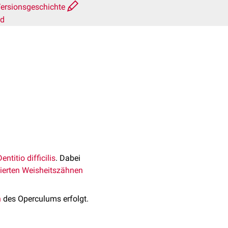
ersionsgeschichte
rd
Dentitio difficilis
. Dabei
nierten
Weisheitszähnen
n
des Operculums erfolgt.