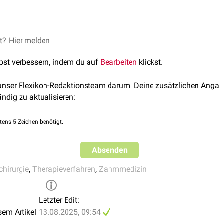
dazu dienen, die
Entzündung
bei Dentitio difficilis zu reduziere
siko eines
Rezidivs
hoch ist, wird in vielen Fällen eine
Extraktion
achtet.
et?
 warum ist der Einsatz eines Lasers sinnvoll?'' 12.08.2025; 22
Hier melden
lbst verbessern, indem du auf
Bearbeiten
klickst.
 unser Flexikon-Redaktionsteam darum. Deine zusätzlichen Anga
ändig zu aktualisieren:
tens 5 Zeichen benötigt.
Absenden
chirurgie
,
Therapieverfahren
,
Zahmmedizin
Letzter Edit:
sem Artikel
13.08.2025, 09:54