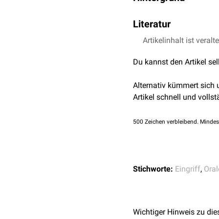
Die Operkulektomie soll 
Literatur
einzudämmen. Da das Ri
als bessere Therapie betr
Artikelinhalt ist veralt
ZWP-Online ,,Wann und
Du kannst den Artikel se
Alternativ kümmert sich
Artikel schnell und vollst
500
Zeichen verbleibend. Mindes
Stichworte:
Eingriff
,
Oral
Wichtiger Hinweis zu die