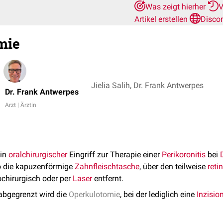
Was zeigt hierher
V
Artikel erstellen
Disco
mie
Jielia Salih, Dr. Frank Antwerpes
Dr. Frank Antwerpes
Arzt | Ärztin
ein
oralchirurgischer
Eingriff zur Therapie einer
Perikoronitis
bei
so die kapuzenförmige
Zahnfleischtasche
, über den teilweise
reti
rochirurgisch oder per
Laser
entfernt.
abgegrenzt wird die
Operkulotomie
, bei der lediglich eine
Inzisio