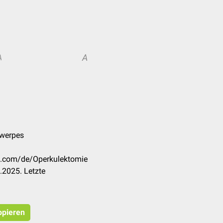
A
A
ntwerpes
ck.com/de/Operkulektomie
.2025. Letzte
opieren