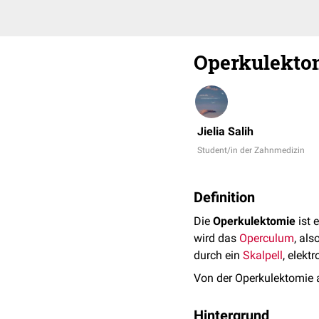
Operkulekto
Jielia Salih
Student/in der Zahnmedizin
Definition
Die
Operkulektomie
ist 
wird das
Operculum
, al
durch ein
Skalpell
, elekt
Von der Operkulektomie 
Hintergrund