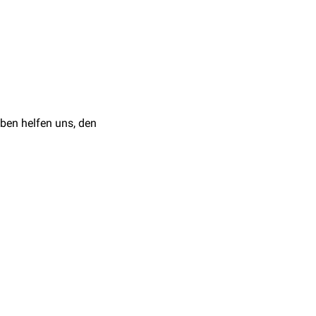
n und die Schmerzen
des betroffenen Zahnes
:44 Uhr
ben helfen uns, den