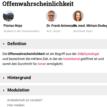
Offenwahrscheinlichkeit
Florian Noje
Dr. Frank Antwerpes
Dr. med. Miriam Dode
Student/in der Humanmedizin
Arzt | Ärztin
DocCheck Team
Definition
Die
Offenwahrscheinlichkeit
ist ein Begriff aus der
Zellphysiologie
und bezeichnet die mittlere Zeit, in der ein
Ionenkanal
geöffnet ist und
somit den Durchtritt für
Ionen
ermöglicht.
Hintergrund
Fast alle Ionenkanäle haben einen offenen und einen geschlossenen
Modulation
Zustand. Eine Offenwahrscheinlichkeit von 60 % bedeutet, dass der
Kanal in 60 % der betrachteten Zeitspanne geöffnet und entsprechend
Modellierbar ist die Offenwahrscheinlichkeit je nach Kanaltyp durch
Artikelinhalt ist veraltet?
40 % der Zeit geschlossen ist.
unterschiedliche Faktoren:
Hier melden