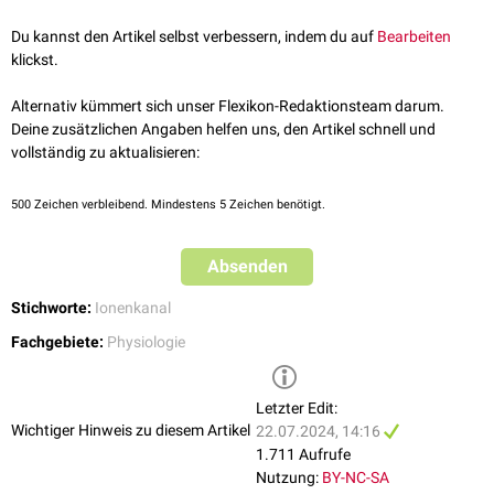
Spannungsgesteuert
: Öffnung erfolgt in Abhängigkeit vom
Membranpotential
Du kannst den Artikel selbst verbessern, indem du auf
Bearbeiten
Chemisch
gesteuert: Öffnung, wenn ein bestimmtes
Molekül
(als
klickst.
Ligand
) an den Kanal bindet
Mechanisch
gesteuert: Öffnen sich in Abhängigkeit von der
Alternativ kümmert sich unser Flexikon-Redaktionsteam darum.
mechanischen Spannung an der
Zelloberfläche
Deine zusätzlichen Angaben helfen uns, den Artikel schnell und
Thermisch
gesteuert: Öffnen sich unter Einwirkung von
vollständig zu aktualisieren:
Temperaturschwankungen
Lichtgesteuert
: Öffnung unter Einwirkung von
Licht
500
Zeichen verbleibend. Mindestens 5 Zeichen benötigt.
siehe auch:
Ionenkanal
Absenden
Stichworte:
Ionenkanal
Fachgebiete:
Physiologie
Letzter Edit:
Wichtiger Hinweis zu diesem Artikel
22.07.2024, 14:16
1.711 Aufrufe
Nutzung:
BY-NC-SA