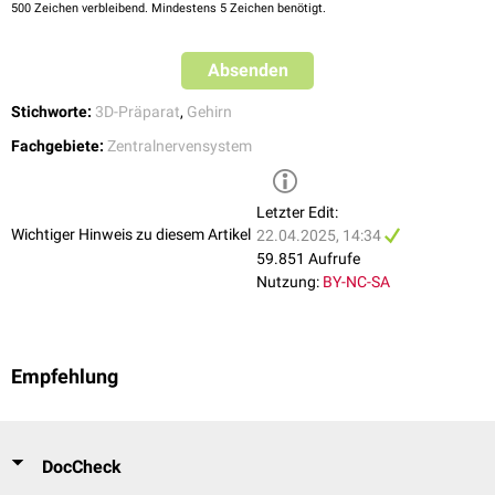
500
Zeichen verbleibend. Mindestens 5 Zeichen benötigt.
Hirn mit Dura mater, der Lobus occipitalis ist mit Nr. 4 gekennzeichnet
Absenden
Stichworte:
3D-Präparat
,
Gehirn
Fachgebiete:
Zentralnervensystem
Letzter Edit:
Wichtiger Hinweis zu diesem Artikel
22.04.2025, 14:34
59.851 Aufrufe
Nutzung:
BY-NC-SA
Empfehlung
DocCheck