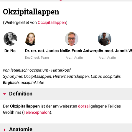
Okzipitallappen
(Weitergeleitet von
Occipitallappen
)
Dr. No
Dr. rer. nat. Janica Nolte
Dr. Frank Antwerpes
Dr. med. Jannik W
DocCheck Team
Arzt | Ärztin
Arzt | Ärztin
von lateinisch: occipitium - Hinterkopf
Synonyme: Occipitallappen, Hinterhauptslappen, Lobus occipitalis
Englisch
: occipital lobe
Definition
Der
Okzipitallappen
ist der am weitesten
dorsal
gelegene Teil des
Großhirns (
Telencephalon
).
Anatomie