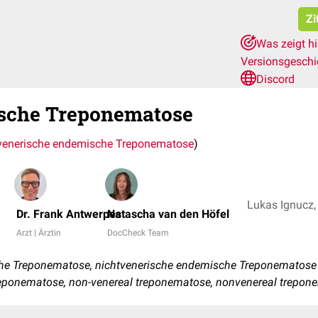
Zi
Was zeigt h
Versionsgesch
Discord
ische Treponematose
venerische endemische Treponematose
)
Dr. Frank Antwerpes
Natascha van den Höfel
Arzt | Ärztin
DocCheck Team
che Treponematose, nichtvenerische endemische Treponematose
reponematose, non-venereal treponematose, nonvenereal trepon