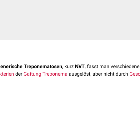
venerische Treponematosen
, kurz
NVT
, fasst man verschieden
kterien
der
Gattung
Treponema
ausgelöst, aber nicht durch
Gesc
zählen zu den NVT:
a pallidum pertenue
)
 tropischen und subtropischen Gebieten mit mangelhaften
hygie
rateum
)
rds auf. Betroffen sind häufig Kinder unter 15 Jahren, die sic
(
Treponema vincentii
)