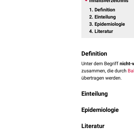
Inhaltsverzeichnis
1
Definition
2
Einteilung
3
Epidemiologie
4
Literatur
Definition
Unter dem Begriff
nicht-
zusammen, die durch
Ba
übertragen werden.
Einteilung
Folgende Erkrankungen 
Epidemiologie
Frambösie
(
Treponem
NVT treten besonders in
Pinta
(
Treponema ca
Literatur
sozioökonomischen Standa
Angina Plaut-Vincenti