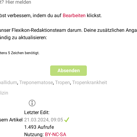
autläsionen
begünstigen die Übertragung.
lidum endemicum
)
et?
logie, Suerbaum, 9. Auflage, Springer Verlag
Hier melden
lbst verbessern, indem du auf
Bearbeiten
klickst.
 unser Flexikon-Redaktionsteam darum. Deine zusätzlichen Anga
ändig zu aktualisieren:
tens 5 Zeichen benötigt.
Absenden
allidum
,
Treponematose
,
Tropen
,
Tropenkrankheit
izin
Letzter Edit:
sem Artikel
21.03.2024, 09:05
1.493 Aufrufe
Nutzung:
BY-NC-SA