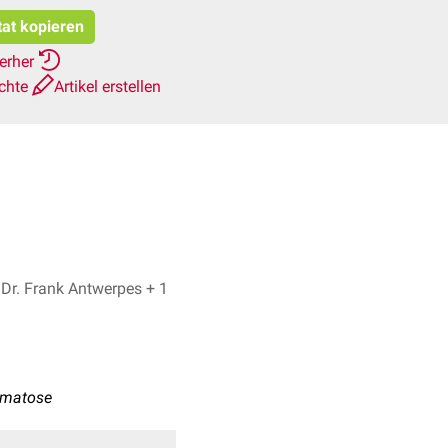
tat kopieren
ierher
ichte
Artikel erstellen
Lukas Ignucz, Dr. Frank Antwerpes + 1
ematose