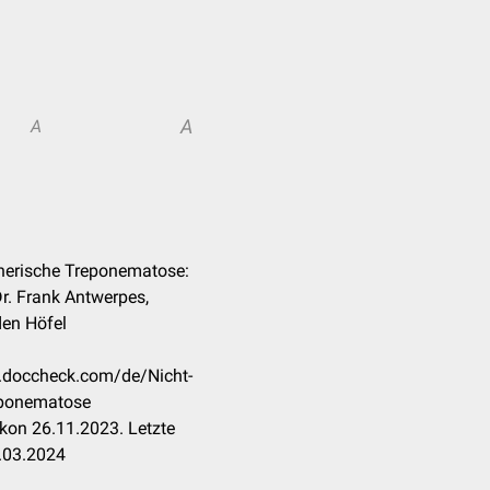
A
A
enerische Treponematose:
r. Frank Antwerpes,
en Höfel
on.doccheck.com/de/Nicht-
eponematose
kon 26.11.2023. Letzte
.03.2024