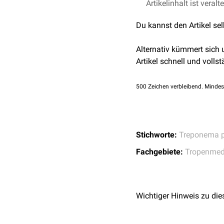
Hautkontakt
infizieren.
H
Bejel
(
Treponema pal
Artikelinhalt ist veralt
Medizinische Mikrobio
Du kannst den Artikel se
Alternativ kümmert sich
Artikel schnell und vollst
500
Zeichen verbleibend. Mindes
Stichworte:
Treponema p
Fachgebiete:
Tropenmed
Wichtiger Hinweis zu die