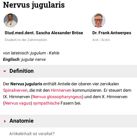
Nervus jugularis
Stud.med.dent. Sascha Alexander Bröse
Dr. Frank Antwerpes
Student/in der Zahnmedizin
Arzt | Ärztin
von lateinisch: jugulum - Kehle
Englisch
: jugular nerve
Definition
Der
Nervus jugularis
enthält Anteile der oberen vier zervikalen
Spinalnerven
, die mit den
Hirnnerven
kommunizieren. Er steuert dem
IX. Hirnnerven (
Nervus glossopharyngeus
) und dem X. Hirnnerven
(
Nervus vagus
)
sympathische
Fasern bei.
Anatomie
Der Nervus jugularis zieht
kranial
zur
Schädelbasis
und teilt sich dort, um
Artikelinhalt ist veraltet?