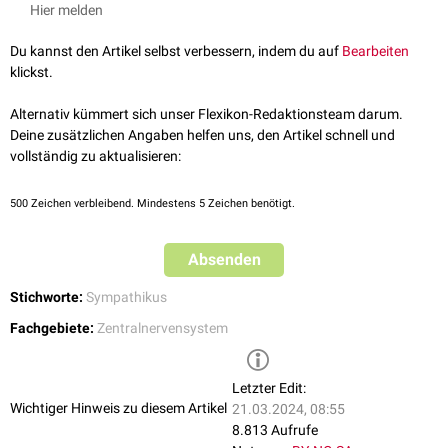
in das
Ganglion inferius
des Nervus glossopharyngeus (Ganglion
Hier melden
petrosum) und das
Ganglion superius
(Ganglion jugulare) des Nervus
vagus einzutreten.
Du kannst den Artikel selbst verbessern, indem du auf
Bearbeiten
klickst.
Alternativ kümmert sich unser Flexikon-Redaktionsteam darum.
Deine zusätzlichen Angaben helfen uns, den Artikel schnell und
vollständig zu aktualisieren:
500
Zeichen verbleibend. Mindestens 5 Zeichen benötigt.
Absenden
Stichworte:
Sympathikus
Fachgebiete:
Zentralnervensystem
Letzter Edit:
Wichtiger Hinweis zu diesem Artikel
21.03.2024, 08:55
8.813 Aufrufe