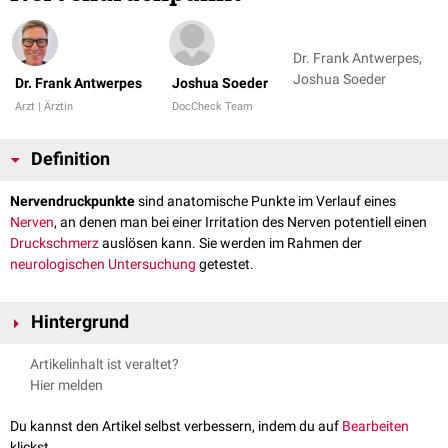
Dr. Frank Antwerpes,
Joshua Soeder
Dr. Frank Antwerpes
Joshua Soeder
Arzt | Ärztin
DocCheck Team
Definition
Nervendruckpunkte
sind anatomische Punkte im Verlauf eines
Nerven
, an denen man bei einer Irritation des Nerven potentiell einen
Druckschmerz
auslösen kann. Sie werden im Rahmen der
neurologischen Untersuchung
getestet.
Hintergrund
Zu den Nervendruckpunkten gehören z.B. die
Valleix-Punkte
des
Nervus
Artikelinhalt ist veraltet?
ischiadicus
oder die Austrittstellen des
Nervus trigeminus
im Bereich des
Hier melden
Gesichtsschädels
(
Trigeminusdruckpunkte
).
Du kannst den Artikel selbst verbessern, indem du auf
Bearbeiten
klickst.