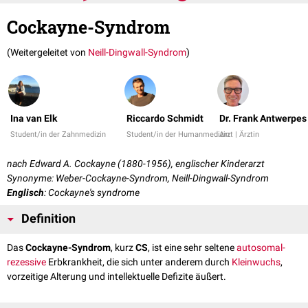
Cockayne-Syndrom
(Weitergeleitet von
Neill-Dingwall-Syndrom
)
Ina van Elk
Riccardo Schmidt
Dr. Frank Antwerpes
Student/in der Zahnmedizin
Student/in der Humanmedizin
Arzt | Ärztin
nach Edward A. Cockayne (1880-1956), englischer Kinderarzt
Synonyme: Weber-Cockayne-Syndrom, Neill-Dingwall-Syndrom
Englisch
: Cockayne's syndrome
Definition
Das
Cockayne-Syndrom
, kurz
CS
, ist eine sehr seltene
autosomal-
rezessive
Erbkrankheit, die sich unter anderem durch
Kleinwuchs
,
vorzeitige Alterung und intellektuelle Defizite äußert.