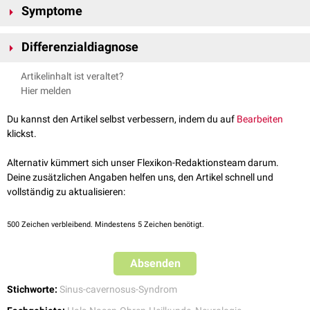
Symptome
Die Lähmung der fünf Hirnnerven führt zu folgenden
ipsilateralen
Differenzialdiagnose
Symptomen:
Amaurosis
Das Jacod-Syndrom ist abzugrenzen vom
Godtfredsen-Syndrom
, einem
Artikelinhalt ist veraltet?
Augenmuskellähmung
anderem
Sinus-cavernosus-Syndrom
. Hierbei dehnt sich ein
Hier melden
Ptosis
Nasopharnyxkarzinom durch die
Fissura orbitalis
aus. Folglich kann ein
Sensibilitätsstörungen
und
Schmerzen
im Gesicht
Horner-Syndrom
oder ein einseitiger
Exophthalmus
entstehen.
Du kannst den Artikel selbst verbessern, indem du auf
Bearbeiten
Kaumuskellähmung
klickst.
Alternativ kümmert sich unser Flexikon-Redaktionsteam darum.
Deine zusätzlichen Angaben helfen uns, den Artikel schnell und
vollständig zu aktualisieren:
500
Zeichen verbleibend. Mindestens 5 Zeichen benötigt.
Absenden
Stichworte:
Sinus-cavernosus-Syndrom