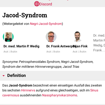
Discord
Jacod-Syndrom
(Weitergeleitet von
Negri-Jacod-Syndrom
)
Dr. med
Martin P
Wedig, D
Dr. med. Martin P. Wedig
Dr. Frank Antwerpes
Bijan Fink
Frank
Arzt | Ärztin
Arzt | Ärztin
Arzt | Ärztin
Antwer
+ 1
Synonyme: Petrosphenoidales Syndrom, Negri-Jacod-Syndrom,
Syndrom der mittleren Hirnnervengruppe, Jacod Trias
Definition
Das
Jacod-Syndrom
bezeichnet einen einseitigen Ausfall des zweiten
bis sechsten
Hirnnervs
aufgrund eines gleichseitigen, sich im
Sinus
cavernosus
ausdehnenden
Nasopharynxkarzinoms
.