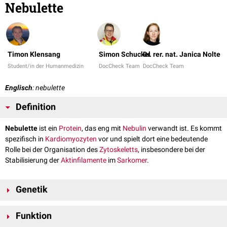
Nebulette
Timon Klensang
Simon Schuckel
Dr. rer. nat. Janica Nolte
Student/in der Humanmedizin
DocCheck Team
DocCheck Team
Englisch
: nebulette
Definition
Nebulette
ist ein
Protein
, das eng mit
Nebulin
verwandt ist. Es kommt
spezifisch in
Kardiomyozyten
vor und spielt dort eine bedeutende
Rolle bei der Organisation des
Zytoskeletts
, insbesondere bei der
Stabilisierung der
Aktinfilamente
im
Sarkomer
.
Genetik
Das NEBL-
Gen
und befindet sich auf
Chromosom 10
am
Genlokus
Funktion
10p12.31.