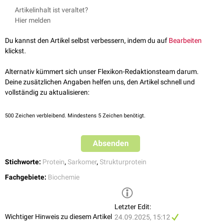
Nebulette interagiert mit
Tropomyosin
,
Aktin
und weiteren
Z-Scheiben
-
Artikelinhalt ist veraltet?
assoziierten Proteinen. Es ist notwendig für die
myofibrilläre
Integrität
Hier melden
sowie die mechanische Stabilität der
kontraktilen Einheit
.
Du kannst den Artikel selbst verbessern, indem du auf
Bearbeiten
klickst.
Alternativ kümmert sich unser Flexikon-Redaktionsteam darum.
Deine zusätzlichen Angaben helfen uns, den Artikel schnell und
vollständig zu aktualisieren:
500
Zeichen verbleibend. Mindestens 5 Zeichen benötigt.
Absenden
Stichworte:
Protein
,
Sarkomer
,
Strukturprotein
Fachgebiete:
Biochemie
Letzter Edit:
Wichtiger Hinweis zu diesem Artikel
24.09.2025, 15:12