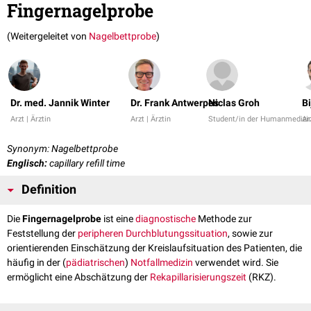
Fingernagelprobe
(Weitergeleitet von
Nagelbettprobe
)
Dr. med. Jannik Winter
Dr. Frank Antwerpes
Niclas Groh
Bi
Arzt | Ärztin
Arzt | Ärztin
Student/in der Humanmedizi
Ar
Synonym: Nagelbettprobe
Englisch:
capillary refill time
Definition
Die
Fingernagelprobe
ist eine
diagnostische
Methode zur
Feststellung der
peripheren
Durchblutungssituation
, sowie zur
orientierenden Einschätzung der Kreislaufsituation des Patienten, die
häufig in der (
pädiatrischen
)
Notfallmedizin
verwendet wird. Sie
ermöglicht eine Abschätzung der
Rekapillarisierungszeit
(RKZ).