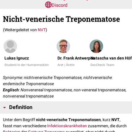
Discord
Nicht-venerische Treponematose
(Weitergeleitet von
NVT
)
Lukas Ignucz
Dr. Frank Antwerpes
Natascha van den Höf
Student/in der Humanmedizin
Arzt | Ärztin
DocCheck Team
Synonyme: nichtvenerische Treponematose, nichtvenerische
endemische Treponematose
Englisch
: Nonvenereal treponematose, non-venereal treponematose,
nonvenereal treponematose
Definition
Unter dem Begriff
nicht-venerische Treponematosen
, kurz
NVT
,
fasst man verschiedene
Infektionskrankheiten
zusammen, die durch