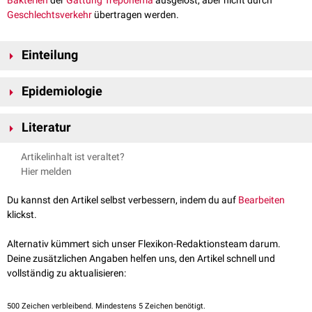
Bakterien
der
Gattung
Treponema
ausgelöst, aber nicht durch
Geschlechtsverkehr
übertragen werden.
Einteilung
Folgende Erkrankungen zählen zu den NVT:
Epidemiologie
Frambösie
(
Treponema pallidum pertenue
)
Pinta
(
Treponema carateum
)
NVT treten besonders in tropischen und subtropischen Gebieten mit
Angina Plaut-Vincenti
Literatur
(
Treponema vincentii
)
mangelhaften
hygienischen
und sozioökonomischen Standards auf.
Bejel
(
Treponema pallidum endemicum
)
Betroffen sind häufig Kinder unter 15 Jahren, die sich durch direkten
Medizinische Mikrobiologie, Suerbaum, 9. Auflage, Springer Verlag
Artikelinhalt ist veraltet?
Hautkontakt
infizieren.
Hautläsionen
begünstigen die Übertragung.
Hier melden
Du kannst den Artikel selbst verbessern, indem du auf
Bearbeiten
klickst.
Alternativ kümmert sich unser Flexikon-Redaktionsteam darum.
Deine zusätzlichen Angaben helfen uns, den Artikel schnell und
vollständig zu aktualisieren:
500
Zeichen verbleibend. Mindestens 5 Zeichen benötigt.