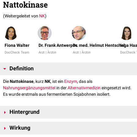
Nattokinase
(Weitergeleitet von
NK
)
Fiona Walter
Dr. Frank Antwerpes
Dr. med. Helmut Hentschel
Inga Ha
DocCheck Team
Arzt | Ärztin
Arzt | Ärztin
DocCheck
Definition
Die
Nattokinase
, kurz
NK
, ist ein
Enzym
, das als
Nahrungsergänzungsmittel
in der
Alternativmedizin
eingesetzt wird.
Es wurde erstmals aus fermentierten Sojabohnen isoliert.
Hintergrund
Die Nattokinase wurde zum ersten Mal 1987 durch den japanischen
Wirkung
Forscher Hiroyuki Sumi beschrieben. Der Name Nattokinase leitet sich
von dem japanischen Gericht Natto ab, das aus fermentierten