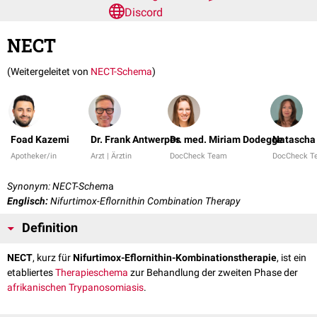
Discord
NECT
(Weitergeleitet von
NECT-Schema
)
Foad Kazemi
Dr. Frank Antwerpes
Dr. med. Miriam Dodegge
Natascha 
Apotheker/in
Arzt | Ärztin
DocCheck Team
DocCheck T
Synonym: NECT-Schem
a
Englisch:
Nifurtimox-Eflornithin Combination Therapy
Definition
NECT
, kurz für
Nifurtimox-Eflornithin-Kombinationstherapie
, ist ein
etabliertes
Therapieschema
zur Behandlung der zweiten Phase der
afrikanischen Trypanosomiasis
.