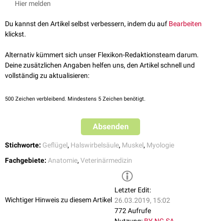
vom 1., 2. und 3.
Brustwirbelfortsatz
entspringen, aufgefächert nach
Hier melden
kraniomedial
ziehen und am Processus dorsalis des 11. Hals- bis 2.
Brustwirbels inserieren.
Du kannst den Artikel selbst verbessern, indem du auf
Bearbeiten
klickst.
Bei der
Taube
ist der Muskel aus nur zwei Zacken aufgebaut, die vom 1.
und 2. Brustwirbel bis zu den beiden letzten Hals- sowie dem 1.
Alternativ kümmert sich unser Flexikon-Redaktionsteam darum.
Brustwirbel verlaufen. Bei der
Ente
besteht der Musculus thoracicus
Deine zusätzlichen Angaben helfen uns, den Artikel schnell und
ascendens aus drei Teile, die sich zwischen den hinteren Halswirblen und
vollständig zu aktualisieren:
den vorderen Brustwirbeln ausspannen.
Innervation
500
Zeichen verbleibend. Mindestens 5 Zeichen benötigt.
Der Musculus thoracicus ascendens wird durch
zervikale
Spinalnerven
motorisch
innerviert
.
Absenden
Stichworte:
Geflügel
,
Halswirbelsäule
,
Muskel
,
Myologie
Fachgebiete:
Anatomie
,
Veterinärmedizin
Letzter Edit:
Wichtiger Hinweis zu diesem Artikel
26.03.2019, 15:02
772 Aufrufe