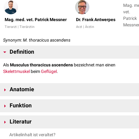
Mag. m
vet.
Patrick
Mag. med. vet. Patrick Messner
Dr. Frank Antwerpes
Messner
Tierarzt | Tierärztin
Arzt | Ärztin
Dr. Fran
Antwer
Synonym: M. thoracicus ascendens
Definition
Als
Musculus thoracicus ascendens
bezeichnet man einen
Skelettmuskel
beim
Geflügel
.
Anatomie
Der Musculus thoracicus ascendens gehört zur
lateralen
Gruppe der
Funktion
Halsmuskeln
.
Bei
Kontraktion
bewirkt der Muskeln ein Heben sowie ein Drehen der
Verlauf
Literatur
Halsbasis.
Der Musculus thoracicus ascendens liegt
lateral
des
Musculus longus
Nickel, Richard, August Schummer, Eugen Seiferle. Band V: Geflügel.
colli dorsalis
. Er ist beim
Huhn
aus einzelnen Muskelzügen aufgebaut, die
Artikelinhalt ist veraltet?
Parey, 2004.