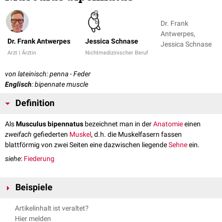
Dr. Frank
Antwerpes,
Dr. Frank Antwerpes
Jessica Schnase
Jessica Schnase
Arzt | Ärztin
Nichtmedizinischer Beruf
von lateinisch: penna - Feder
Englisch
: bipennate muscle
Definition
Als
Musculus bipennatus
bezeichnet man in der
Anatomie
einen
zweifach
gefiederten
Muskel
, d.h. die Muskelfasern fassen
blattförmig von zwei Seiten eine dazwischen liegende
Sehne
ein.
siehe
:
Fiederung
Beispiele
Musculus rectus femoris
Artikelinhalt ist veraltet?
Musculus flexor hallucis longus
Hier melden