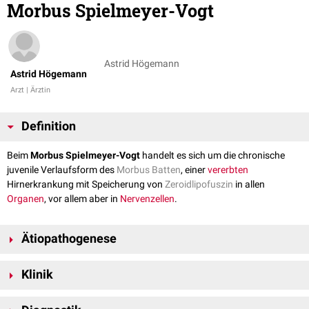
Morbus Spielmeyer-Vogt
Astrid Högemann
Astrid Högemann
Arzt | Ärztin
Definition
Beim
Morbus Spielmeyer-Vogt
handelt es sich um die chronische
juvenile Verlaufsform des
Morbus Batten
, einer
vererbten
Hirnerkrankung mit Speicherung von
Zeroidlipofuszin
in allen
Organen
, vor allem aber in
Nervenzellen
.
Ätiopathogenese
Die Erkrankung wird
autosomal
-
rezessiv
vererbt
. Der
Gendefekt
befindet
Klinik
sich auf dem
Chromosom
16p/12.1.
Die Symptome beruhen auf einer Anreicherung von Zeroid-Lipofuszin in
Der Morbus Spielmeyer-Vogt manifestiert sich in der Mehrzahl der Fälle