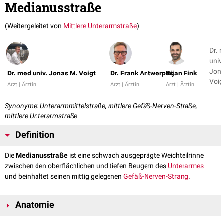
Medianusstraße
(Weitergeleitet von
Mittlere Unterarmstraße
)
Dr.
univ
Jon
Dr. med univ. Jonas M. Voigt
Dr. Frank Antwerpes
Bijan Fink
Voig
Arzt | Ärztin
Arzt | Ärztin
Arzt | Ärztin
Fra
Ant
Synonyme: Unterarmmittelstraße, mittlere Gefäß-Nerven-Straße,
+ 1
mittlere Unterarmstraße
Definition
Die
Medianusstraße
ist eine schwach ausgeprägte Weichteilrinne
zwischen den oberflächlichen und tiefen Beugern des
Unterarmes
und beinhaltet seinen mittig gelegenen
Gefäß-Nerven-Strang
.
Anatomie
Die Medianusstraße erstreckt sich vom Durchtritt des
Nervus medianus