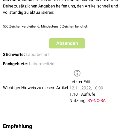
Nervenzellen
eingesetzt (
Patch-Clamp-Technik
).
Deine zusätzlichen Angaben helfen uns, den Artikel schnell und
vollständig zu aktualisieren:
500
Zeichen verbleibend. Mindestens 5 Zeichen benötigt.
Absenden
Stichworte:
Laborbedarf
Fachgebiete:
Labormedizin
Letzter Edit:
Wichtiger Hinweis zu diesem Artikel
12.11.2022, 10:09
1.101 Aufrufe
Nutzung:
BY-NC-SA
Empfehlung