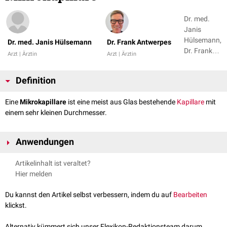
Dr. med.
Janis
Hülsemann,
Dr. med. Janis Hülsemann
Dr. Frank Antwerpes
Dr. Frank
Arzt | Ärztin
Arzt | Ärztin
Antwerpes
Definition
Eine
Mikrokapillare
ist eine meist aus Glas bestehende
Kapillare
mit
einem sehr kleinen Durchmesser.
Anwendungen
Mikrokapillaren haben in der Medizin verschiedene Einsatzgebiete:
Artikelinhalt ist veraltet?
Bei der
Blutgasanalyse
(BGA) werden sie zur Gewinnung von
Hier melden
Kapillarblut
nach einem Lanzettstich, z.B. in die
Fingerbeere
oder das
Ohrläppchen, benutzt.
Du kannst den Artikel selbst verbessern, indem du auf
Bearbeiten
Bei der
intrazytoplasmatischen Spermieninjektion
(ICSI) nutzt man
klickst.
sie zur Spermieninjektion in eine
Eizelle
.
Im experimentellen Setting werden sie für die Punktion einzelner
Alternativ kümmert sich unser Flexikon-Redaktionsteam darum.