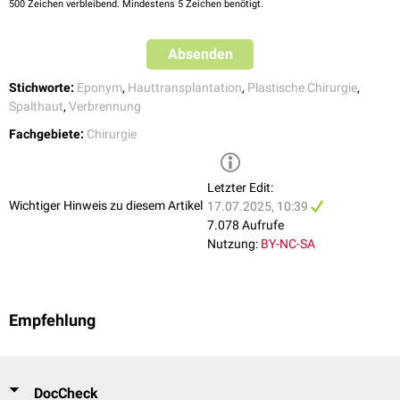
500
Zeichen verbleibend. Mindestens 5 Zeichen benötigt.
anschließend von selbst ab.
Mit einer vollständigen
Reepithelialisierung
der gedeckten Wunde ist je
Absenden
nach Expansionsverhältnis in 2 bis 6 Wochen zu rechnen.
Stichworte:
Eponym
,
Hauttransplantation
,
Plastische Chirurgie
,
Spalthaut
,
Verbrennung
Fachgebiete:
Chirurgie
Letzter Edit:
Wichtiger Hinweis zu diesem Artikel
17.07.2025, 10:39
7.078 Aufrufe
Nutzung:
BY-NC-SA
Empfehlung
DocCheck