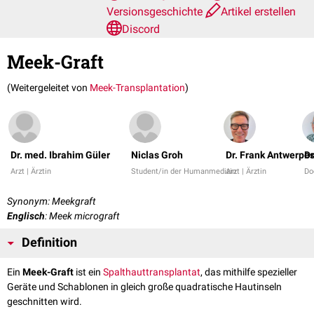
Versionsgeschichte
Artikel erstellen
Discord
Meek-Graft
(Weitergeleitet von
Meek-Transplantation
)
Dr. med. Ibrahim Güler
Niclas Groh
Dr. Frank Antwerpe
Dr
Arzt | Ärztin
Student/in der Humanmedizin
Arzt | Ärztin
Do
Synonym: Meekgraft
Englisch
: Meek micrograft
Definition
Ein
Meek-Graft
ist ein
Spalthaut
transplantat
, das mithilfe spezieller
Geräte und Schablonen in gleich große quadratische Hautinseln
geschnitten wird.