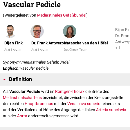
Vascular Pedicle
(Weitergeleitet von
Mediastinales Gefäßbündel
)
Bijan Fi
Dr. Fran
Antwer
Bijan Fink
Dr. Frank Antwerpes
Natascha van den Höfel
+ 1
Arzt | Ärztin
Arzt | Ärztin
DocCheck Team
Synonym: mediastinales Gefäßbündel
Englisch
: vascular pedicle
Definition
Als
Vascular Pedicle
wird im
Röntgen-Thorax
die Breite des
Mediastinalschattens
bezeichnet, die zwischen der Kreuzungsstelle
des rechten
Hauptbronchus
mit der
Vena cava superior
einerseits
und der Vertikalen auf Höhe des Abgangs der linken
Arteria subclavia
aus der
Aorta
andererseits gemessen wird.