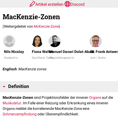
Artikel erstellen
Discord
MacKenzie-Zonen
(Weitergeleitet von
McKenzie-Zone
)
Nils Nicolay
Fiona Walter
Manuel Davari Dolat-Abadi
Dr. Frank Antwe
Student/in
DocCheck Team
Physiotherapeut/in
Arzt | Ärztin
Englisch
: MacKenzie zones
Definition
MacKenzie-Zonen
sind Projektionsfelder der inneren
Organe
auf die
Muskulatur
. Im Falle einer Reizung oder Erkrankung eines inneren
Organs meldet die korrelierende MacKenzie-Zone eine
Schmerzempfindung
oder Überempfindlichkeit.