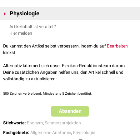
Physiologie
Das Phänomen der Schmerzprojektion wird durch die "Konvergenz"
Artikelinhalt ist veraltet?
verschiedener
Nervenfasern
im
Rückenmark
erklärt, die auch den
Head-
Hier melden
Zonen
der
Haut
zugrunde liegt.
Viszerale
Afferenzen
von bestimmten
Organen (z.B.
Herz
) und
somatische
Afferenzen von der Muskulatur
Du kannst den Artikel selbst verbessern, indem du auf
Bearbeiten
konvergieren im Rückenmark auf ein
Neuron
. Dieses Neuron meldet die
klickst.
Störung dem
ZNS
. Der
Organismus
interpretiert die Meldung
fälschlicherweise als
Muskelschmerz
.
Alternativ kümmert sich unser Flexikon-Redaktionsteam darum.
Deine zusätzlichen Angaben helfen uns, den Artikel schnell und
vollständig zu aktualisieren:
500
Zeichen verbleibend. Mindestens 5 Zeichen benötigt.
Absenden
Stichworte:
Eponym
,
Schmerzprojektion
Fachgebiete:
Allgemeine Anatomie
,
Physiologie