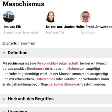
Masochismus
Ina van Elk
Dr. rer. nat. Janica Nolte
Dr. Frank Antwerpe
Student/in der Zahnmedizin
DocCheck Team
Arzt | Ärztin
Englisch
: masochism
Definition
Masochismus
ist eine
Persönlichkeitseigenschaft
, bei der ein Mensch
daraus positive
Emotionen
zieht, dass ihm
Schmerzen
zugefügt
und/oder er gedemütigt wird. Ist der Masochismus stark ausgeprägt
und mit erheblichem
Leidensdruck
oder Gefährdung verbunden, kann
er als behandlungsbedürftige
paraphile Störung
eingestuft werden.
Herkunft des Begriffes
Erstmals wurde der Begriff 1886 vom deutsch-österreichischen
Ursachen