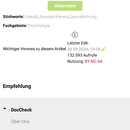
Perverser oder Kompensations-Masochismus
Absenden
Der Wunsch nach
Geschlechtsverkehr
wird durch das Verlangen nach
Stichworte:
Gewalt
,
Sexualpräferenz
,
Sexualstörung
physischem Schmerz und psychischer Demütigung ersetzt. Hierbei
werden die sexuellen Wünsche, zum Beispiel sich auspeitschen zu lassen,
Fachgebiete:
Psychologie
nicht als Einleitung zum Geschlechtsverkehr benutzt, sondern ersetzen
diesen komplett. Als Sonderform gibt es den
Automasochismus
, bei dem
sich der Masochist selbst am Körper verletzt.
Letzter Edit:
Wichtiger Hinweis zu diesem Artikel
26.05.2026, 14:18
132.093 Aufrufe
Nutzung:
BY-NC-SA
Empfehlung
DocCheck
Über Uns