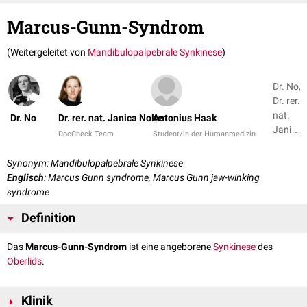
Marcus-Gunn-Syndrom
(Weitergeleitet von
Mandibulopalpebrale Synkinese
)
Dr. No,
Dr. rer.
nat.
Dr. No
Dr. rer. nat. Janica Nolte
Antonius Haak
Janica
DocCheck Team
Student/in der Humanmedizin
Nolte
+ 1
Synonym: Mandibulopalpebrale Synkinese
Englisch
: Marcus Gunn syndrome, Marcus Gunn jaw-winking
syndrome
Definition
Das
Marcus-Gunn-Syndrom
ist eine angeborene
Synkinese
des
Oberlids
.
Klinik