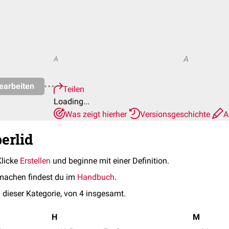
A
A
earbeiten
Teilen
Loading...
Was zeigt hierher
Versionsgeschichte
A
erlid
Klicke
Erstellen
und beginne mit einer Definition.
machen findest du im
Handbuch
.
 dieser Kategorie, von 4 insgesamt.
H
M