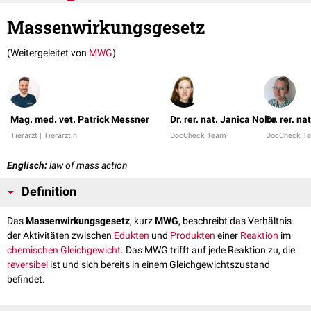
Massenwirkungsgesetz
(Weitergeleitet von
MWG
)
Mag. med. vet. Patrick Messner
Dr. rer. nat. Janica Nolte
Dr. rer. n
Tierarzt | Tierärztin
DocCheck Team
DocCheck T
Englisch:
law of mass action
Definition
Das
Massenwirkungsgesetz
, kurz
MWG
, beschreibt das Verhältnis
der Aktivitäten zwischen
Edukten
und
Produkten
einer
Reaktion
im
chemischen Gleichgewicht
. Das MWG trifft auf jede Reaktion zu, die
reversibel
ist und sich bereits in einem Gleichgewichtszustand
befindet.